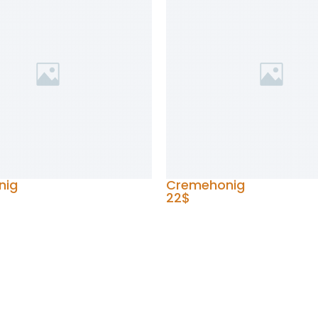
nig
Cremehonig
22$