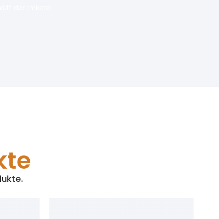
lt der Imkerei.
kte
dukte.