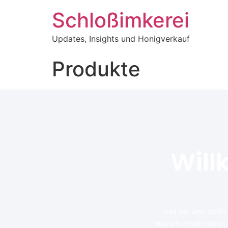
Schloßimkerei
Updates, Insights und Honigverkauf
Produkte
Will
Hier bei uns dreh
Bienen produzieren 