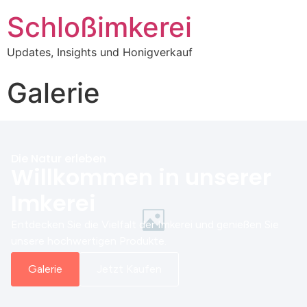
Schloßimkerei
Updates, Insights und Honigverkauf
Galerie
Die Natur erleben
Willkommen in unserer
Imkerei
Entdecken Sie die Vielfalt der Imkerei und genießen Sie
unsere hochwertigen Produkte.
Galerie
Jetzt Kaufen